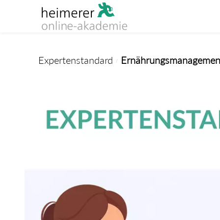
Skip to
main
content
Expertenstandard
Ernährungsmanagement z
/