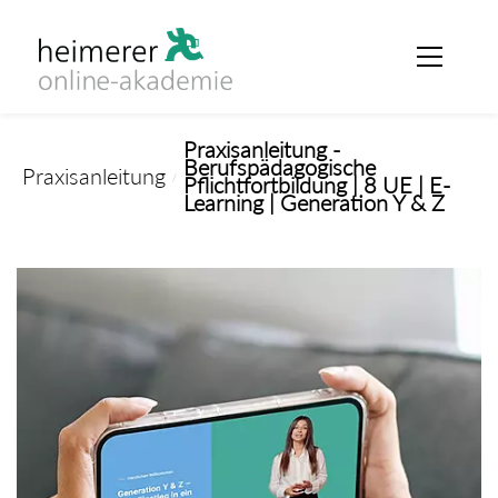
Skip to
main
content
Praxisanleitung -
Berufspädagogische
Praxisanleitung
/
Pflichtfortbildung | 8 UE | E-
Learning | Generation Y & Z